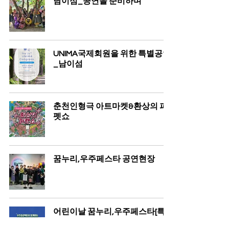
남이섬_공연을 준비하며
UNIMA국제회원을 위한 특별공연
_남이섬
춘천인형극 아트마켓&환상의 퍼
펫쇼
꿈누리,우주페스타 공연현장
어린이날 꿈누리,우주페스타[특
별기획공연]